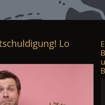
tschuldigung! Lo
E
B
B