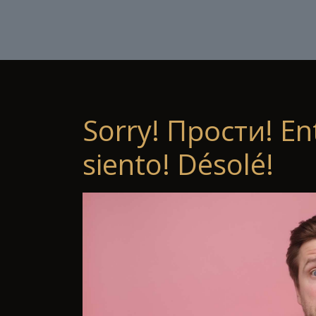
Sorry! Прости! En
siento! Désolé!