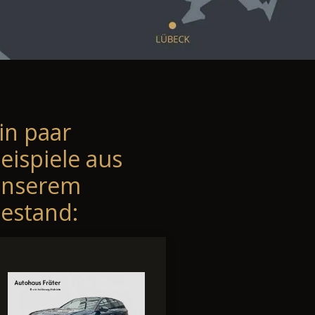
in paar
eispiele aus
unserem
estand: