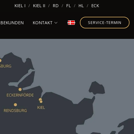
KIEL I
KIEL II
RD
FL
HL
ECK
RBEKUNDEN
KONTAKT
SERVICE-TERMIN