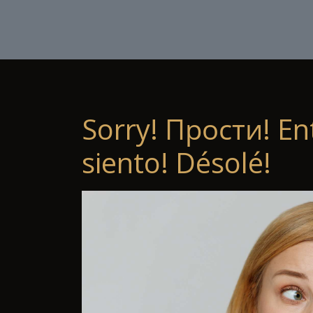
Sorry! Прости! En
siento! Désolé!