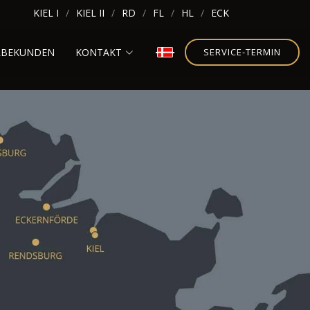
KIEL I
KIEL II
RD
FL
HL
ECK
RBEKUNDEN
KONTAKT
SERVICE-TERMIN