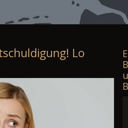
tschuldigung! Lo
E
B
B