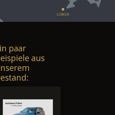
in paar
eispiele aus
unserem
estand: