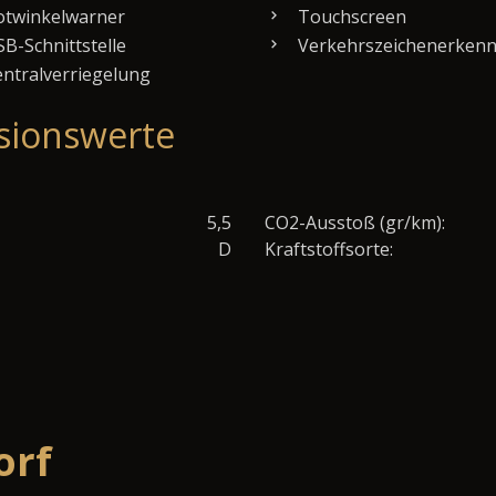
twinkelwarner
Touchscreen
B-Schnittstelle
Verkehrszeichenerken
ntralverriegelung
sionswerte
5,5
CO2-Ausstoß (gr/km):
D
Kraftstoffsorte:
orf