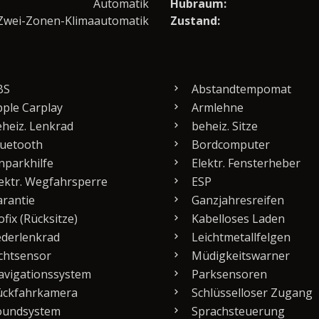
Automatik
Hubraum:
Zwei-Zonen-Klimaautomatik
Zustand:
BS
Abstandtempomat
ple Carplay
Armlehne
heiz. Lenkrad
beheiz. Sitze
uetooth
Bordcomputer
nparkhilfe
Elektr. Fensterheber
ektr. Wegfahrsperre
ESP
rantie
Ganzjahresreifen
ofix (Rücksitze)
Kabelloses Laden
derlenkrad
Leichtmetallfelgen
chtsensor
Müdigkeitswarner
vigationssystem
Parksensoren
ckfahrkamera
Schlüsselloser Zugang
undsystem
Sprachsteuerung