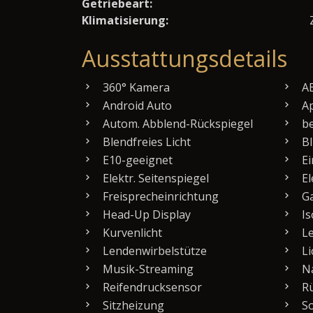
Getriebeart:
Klimatisierung:
Ausstattungsdetails
360° Kamera
A
Android Auto
Ap
Autom. Abblend-Rückspiegel
be
Blendfreies Licht
Bl
E10-geeignet
Ei
Elektr. Seitenspiegel
El
Freisprecheinrichtung
Ga
Head-Up Display
Is
Kurvenlicht
Le
Lendenwirbelstütze
Li
Musik-Streaming
Na
Reifendrucksensor
Rü
Sitzheizung
So