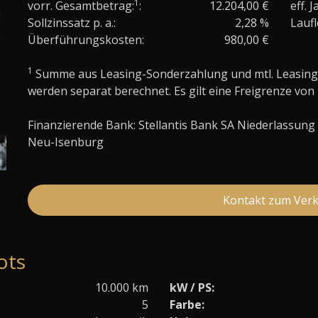
1
vorr. Gesamtbetrag:
:
12.204,00 €
eff. 
Sollzinssatz p. a.:
2,28 %
Laufl
Überführungskosten:
980,00 €
1
Summe aus Leasing-Sonderzahlung und mtl. Leasing
werden separat berechnet. Es gilt eine Freigrenze von
Finanzierende Bank: Stellantis Bank SA Niederlassung
Neu-Isenburg
Kontakt zum Ver
ots
10.000 km
kW / PS:
5
Farbe: