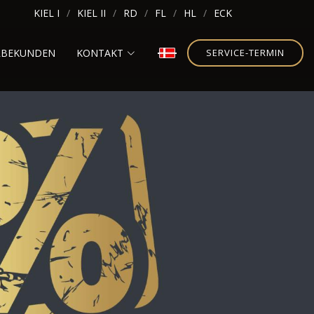
KIEL I
KIEL II
RD
FL
HL
ECK
RBEKUNDEN
KONTAKT
SERVICE-TERMIN