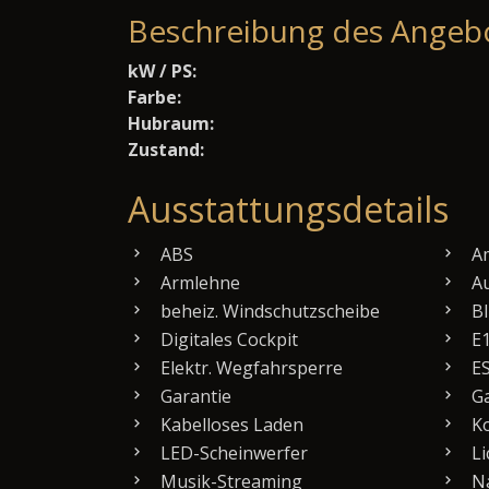
Beschreibung des Angeb
kW / PS:
Farbe:
Hubraum:
Zustand:
Ausstattungsdetails
ABS
Am
Armlehne
Au
beheiz. Windschutzscheibe
Bl
Digitales Cockpit
E1
Elektr. Wegfahrsperre
E
Garantie
Ga
Kabelloses Laden
Ko
LED-Scheinwerfer
Li
Musik-Streaming
Na