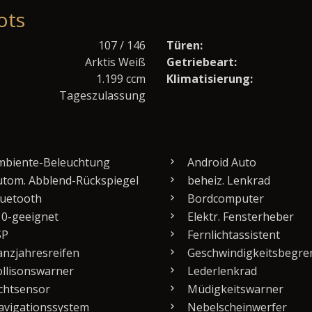
ots
107 / 146
Türen:
Arktis Weiß
Getriebeart:
1.199 ccm
Klimatisierung:
Tageszulassung
biente-Beleuchtung
Android Auto
tom. Abblend-Rückspiegel
beheiz. Lenkrad
uetooth
Bordcomputer
0-geeignet
Elektr. Fensterheber
SP
Fernlichtassistent
nzjahresreifen
Geschwindigkeitsbegre
llisonswarner
Lederlenkrad
chtsensor
Müdigkeitswarner
vigationssystem
Nebelscheinwerfer