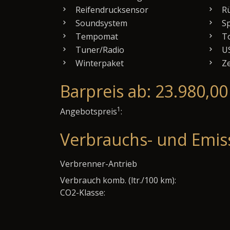
Reifendrucksensor
Rü
Soundsystem
Sp
Tempomat
To
Tuner/Radio
US
Winterpaket
Ze
Barpreis ab: 23.980,00
1
Angebotspreis
:
Verbrauchs- und Emis
Verbrenner-Antrieb
Verbrauch komb. (ltr./100 km):
CO2-Klasse: