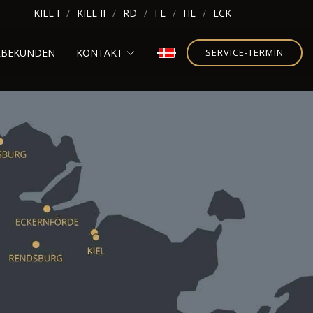
KIEL I
KIEL II
RD
FL
HL
ECK
RBEKUNDEN
KONTAKT
SERVICE-TERMIN