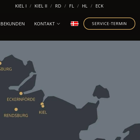
KIEL I
KIEL II
RD
FL
HL
ECK
RBEKUNDEN
KONTAKT
SERVICE-TERMIN