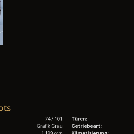
ots
74 / 101
Türen:
Grafik Grau
Getriebeart:
1.199 ccm
Klimatisierung: