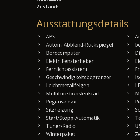
Zustand:
Ausstattungsdetails
ABS
An
Autom. Abblend-Rückspiegel
be
Bordcomputer
Di
Elektr. Fensterheber
El
Fernlichtassistent
Fr
Geschwindigkeitsbegrenzer
Is
Leichtmetallfelgen
LE
Multifunktionslenkrad
Mu
Regensensor
Re
Sitzheizung
So
Start/Stopp-Automatik
T
Tuner/Radio
US
Winterpaket
Ze