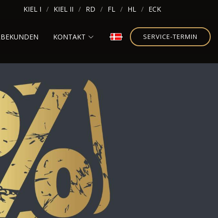
KIEL I
KIEL II
RD
FL
HL
ECK
RBEKUNDEN
KONTAKT
SERVICE-TERMIN