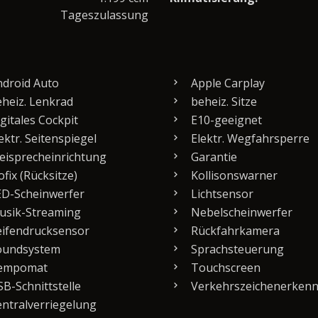
Tageszulassung
droid Auto
Apple Carplay
heiz. Lenkrad
beheiz. Sitze
gitales Cockpit
E10-geeignet
ektr. Seitenspiegel
Elektr. Wegfahrsperre
eisprecheinrichtung
Garantie
ofix (Rücksitze)
Kollisonswarner
D-Scheinwerfer
Lichtsensor
sik-Streaming
Nebelscheinwerfer
ifendrucksensor
Rückfahrkamera
undsystem
Sprachsteuerung
empomat
Touchscreen
B-Schnittstelle
Verkehrszeichenerken
ntralverriegelung