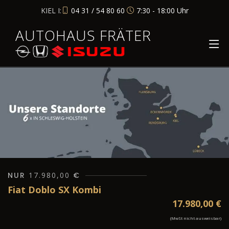
KIEL I:
04 31 / 54 80 60
7:30 - 18:00 Uhr
AUTOHAUS FRÄTER
NUR
17.980,00
€
Fiat Doblo SX Kombi
17.980,00
€
(MwSt nicht ausweisbar)