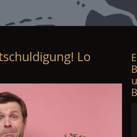
tschuldigung! Lo
E
B
B