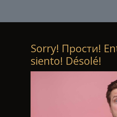
Sorry! Прости! En
siento! Désolé!