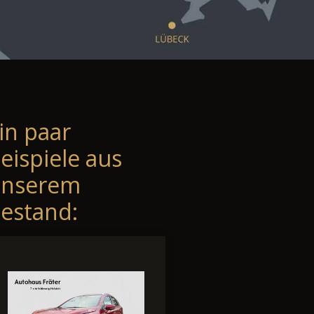
in paar
eispiele aus
unserem
estand: