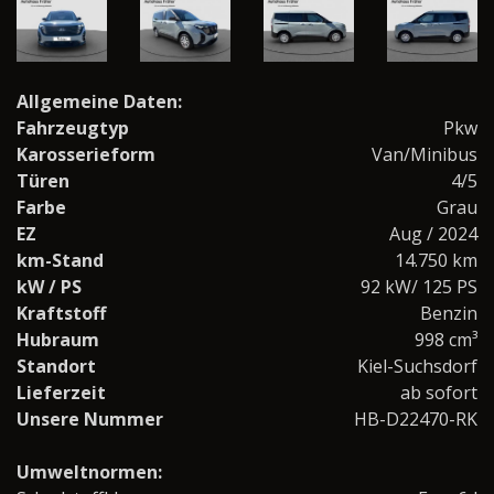
Allgemeine Daten:
Fahrzeugtyp
Pkw
Karosserieform
Van/Minibus
Türen
4/5
Farbe
Grau
EZ
Aug / 2024
km-Stand
14.750 km
kW / PS
92 kW/ 125 PS
Kraftstoff
Benzin
Hubraum
998 cm³
Standort
Kiel-Suchsdorf
Lieferzeit
ab sofort
Unsere Nummer
HB-D22470-RK
Umweltnormen: