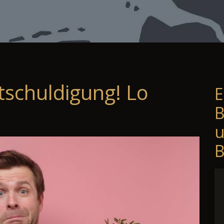
tschuldigung! Lo
E
B
B