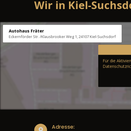
Wir in Kiel-Suchsd
Autohaus Fräter
Eckernförder Str. /Klausbrooker Weg 1, 24107 Kiel-Suchsdorf
Für die Aktivi
Datenschutzric
Adresse: