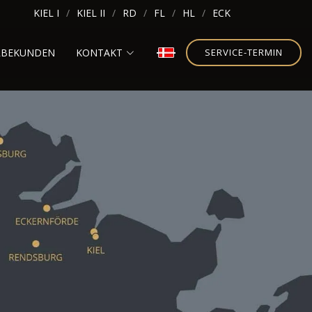
KIEL I
KIEL II
RD
FL
HL
ECK
RBEKUNDEN
KONTAKT
SERVICE-TERMIN