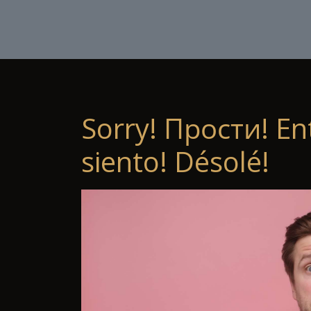
Sorry! Прости! En
siento! Désolé!