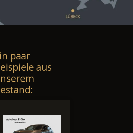
in paar
eispiele aus
unserem
estand: