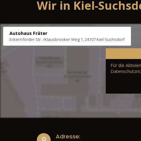
Wir in Kiel-Suchsd
Autohaus Fräter
Eckernförder Str. /Klausbrooker Weg 1, 24107 Kiel-Suchsdorf
Für die Aktivi
Datenschutzric
Adresse: