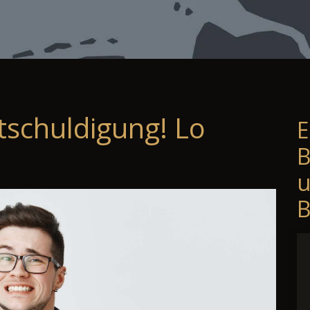
tschuldigung! Lo
E
B
B