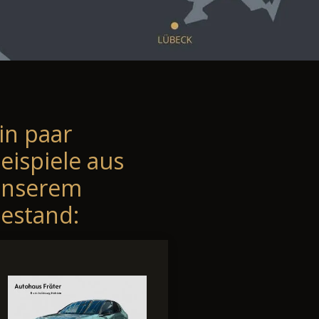
in paar
eispiele aus
unserem
estand: