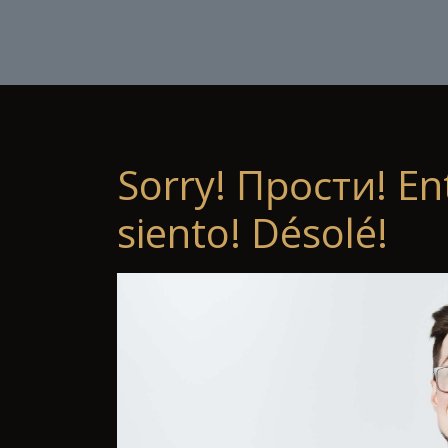
Sorry! Прости! En
siento! Désolé!