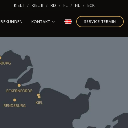
KIEL I
KIEL II
RD
FL
HL
ECK
RBEKUNDEN
KONTAKT
SERVICE-TERMIN