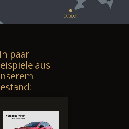
in paar
eispiele aus
unserem
estand: