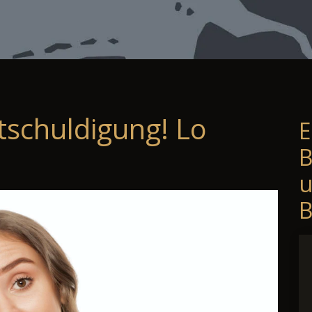
tschuldigung! Lo
E
B
B