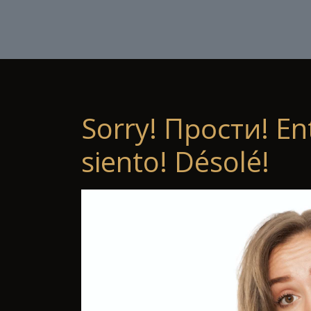
Sorry! Прости! En
siento! Désolé!