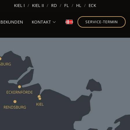
KIEL I
KIEL II
RD
FL
HL
ECK
RBEKUNDEN
KONTAKT
SERVICE-TERMIN