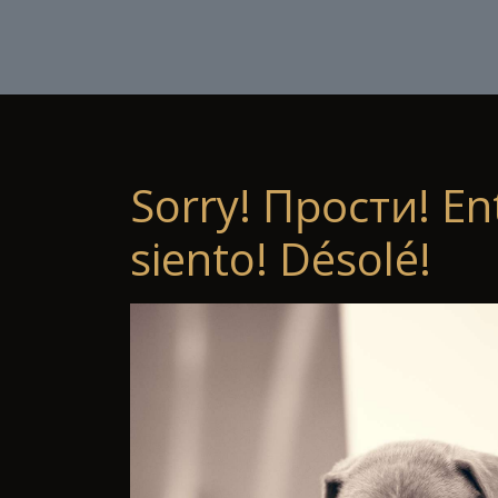
Sorry! Прости! En
siento! Désolé!