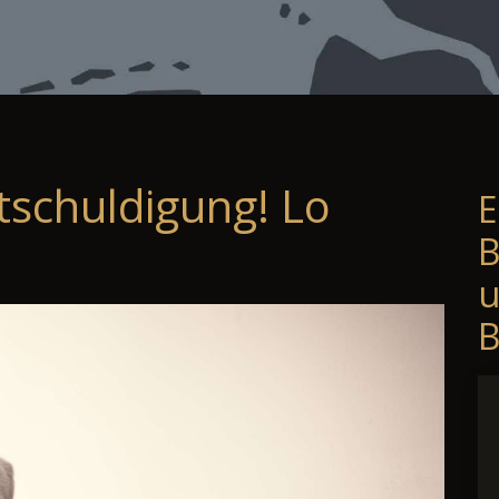
tschuldigung! Lo
E
B
B