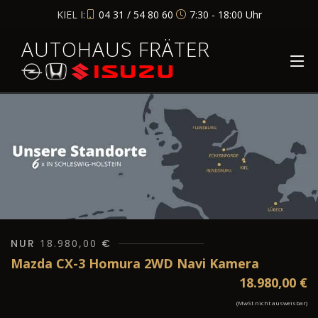
KIEL I:
04 31 / 54 80 60
7:30 - 18:00 Uhr
AUTOHAUS FRÄTER
NUR
18.980,00
€
Mazda CX-3 Homura 2WD Navi Kamera
18.980,00
€
(MwSt nicht ausweisbar)