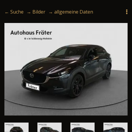
← Suche
→ Bilder
→ allgemeine Daten