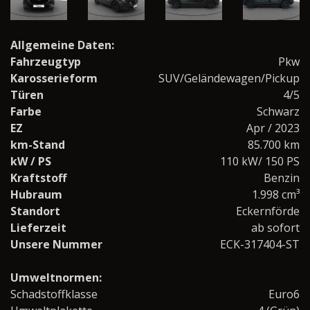
Allgemeine Daten:
Fahrzeugtyp
Pkw
Karosserieform
SUV/Geländewagen/Pickup
Türen
4/5
Farbe
Schwarz
EZ
Apr / 2023
km-Stand
85.700 km
kW / PS
110 kW/ 150 PS
Kraftstoff
Benzin
Hubraum
1.998 cm³
Standort
Eckernförde
Lieferzeit
ab sofort
Unsere Nummer
ECK-317404-ST
Umweltnormen:
Schadstoffklasse
Euro6