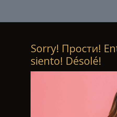
Sorry! Прости! En
siento! Désolé!