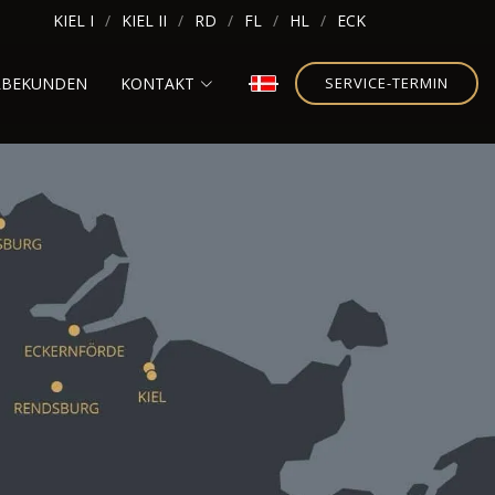
KIEL I
KIEL II
RD
FL
HL
ECK
RBEKUNDEN
KONTAKT
SERVICE-TERMIN