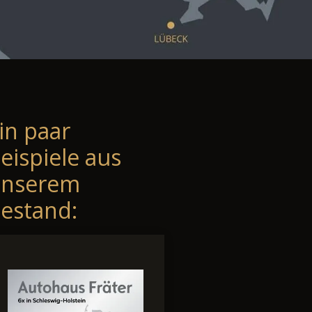
in paar
eispiele aus
unserem
estand: