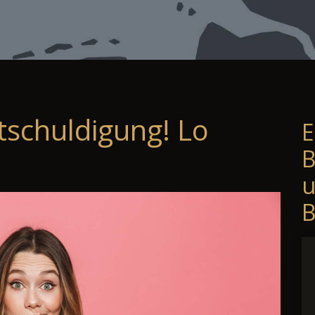
tschuldigung! Lo
E
B
B