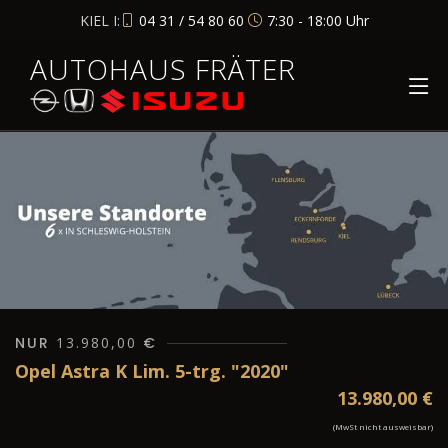
KIEL I:
04 31 / 54 80 60
7:30 - 18:00 Uhr
AUTOHAUS FRÄTER
NUR
13.980,00
€
Opel Astra K Lim. 5-trg. "2020"
13.980,00
€
(MwSt nicht ausweisbar)