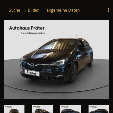
← Suche
→ Bilder
→ allgemeine Daten