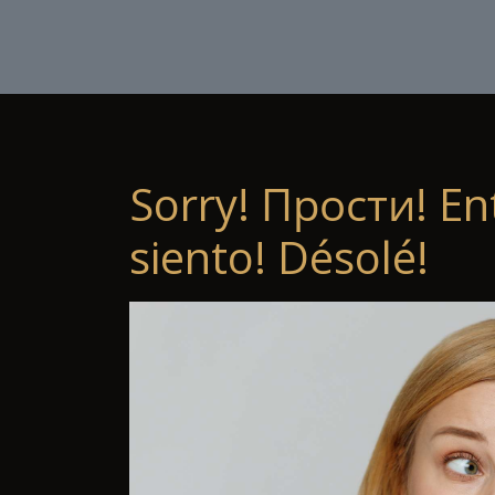
Sorry! Прости! En
siento! Désolé!