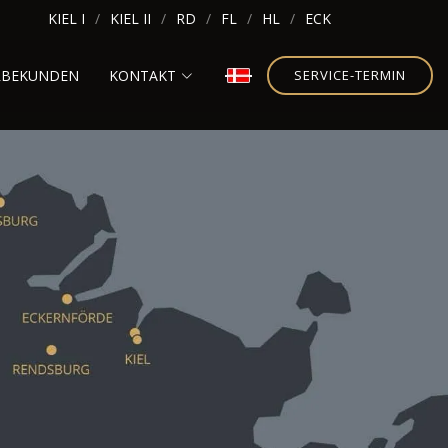
KIEL I
KIEL II
RD
FL
HL
ECK
RBEKUNDEN
KONTAKT
SERVICE-TERMIN