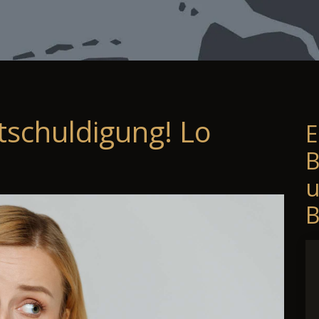
tschuldigung! Lo
E
B
B