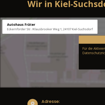
Wir in Kiel-Suchsd
Autohaus Fräter
Eckernförder Str. /Klausbrooker Weg 1, 24107 Kiel-Suchsdorf
Für die Aktivi
Datenschutzric
Adresse: