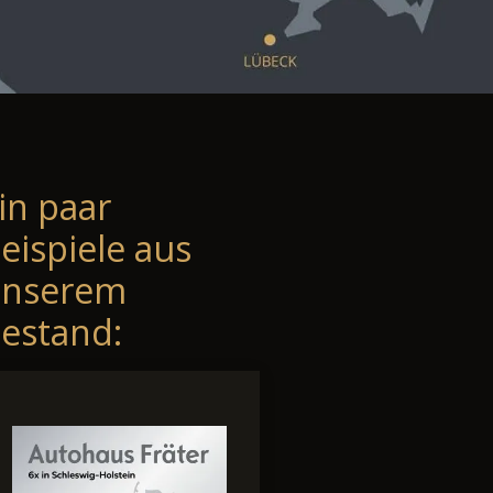
in paar
eispiele aus
unserem
estand: