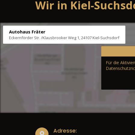
Wir in Kiel-Suchsd
Autohaus Fräter
Eckernförder Str. /Klausbrooker Weg 1, 24107 Kiel-Suchsdorf
Für die Aktivi
Datenschutzric
Adresse: