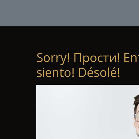
Sorry! Прости! En
siento! Désolé!