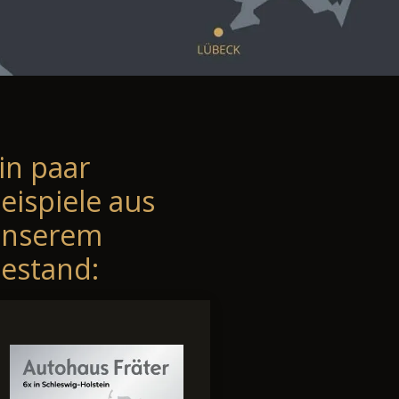
in paar
eispiele aus
unserem
estand: