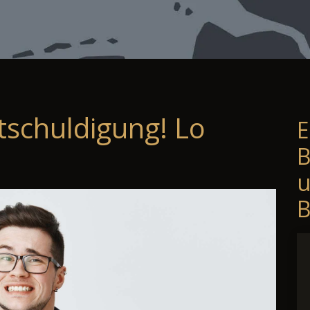
tschuldigung! Lo
E
B
B