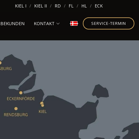
KIEL I
KIEL II
RD
FL
HL
ECK
RBEKUNDEN
KONTAKT
SERVICE-TERMIN