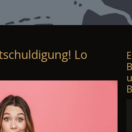
tschuldigung! Lo
E
B
B