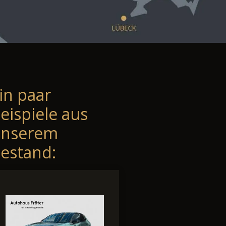
in paar
eispiele aus
unserem
estand: