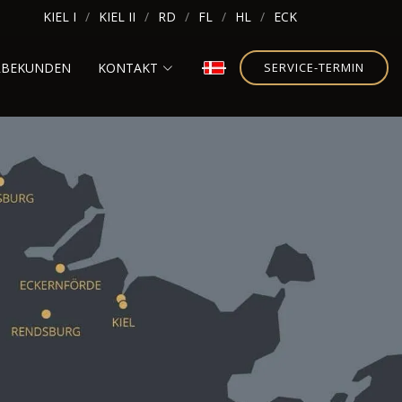
KIEL I
KIEL II
RD
FL
HL
ECK
RBEKUNDEN
KONTAKT
SERVICE-TERMIN