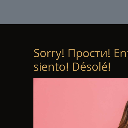
Sorry! Прости! En
siento! Désolé!