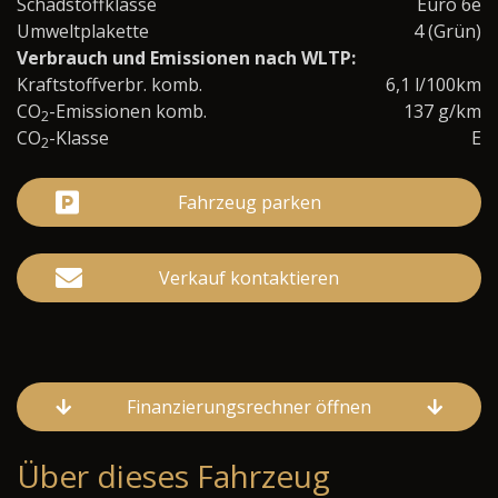
Schadstoffklasse
Euro 6e
Umweltplakette
4 (Grün)
Verbrauch und Emissionen nach WLTP:
Kraftstoffverbr. komb.
6,1 l/100km
CO
-Emissionen komb.
137 g/km
2
CO
-Klasse
E
2
Fahrzeug parken
Verkauf kontaktieren
Finanzierungsrechner öffnen
Über dieses Fahrzeug