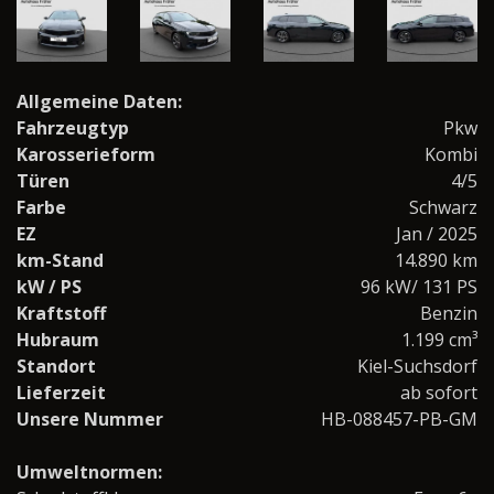
Allgemeine Daten:
Fahrzeugtyp
Pkw
Karosserieform
Kombi
Türen
4/5
Farbe
Schwarz
EZ
Jan / 2025
km-Stand
14.890 km
kW / PS
96 kW/ 131 PS
Kraftstoff
Benzin
Hubraum
1.199 cm³
Standort
Kiel-Suchsdorf
Lieferzeit
ab sofort
Unsere Nummer
HB-088457-PB-GM
Umweltnormen: