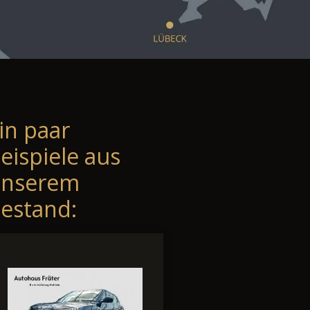
in paar
eispiele aus
unserem
estand: