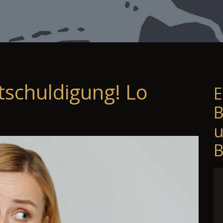
tschuldigung! Lo
E
B
B