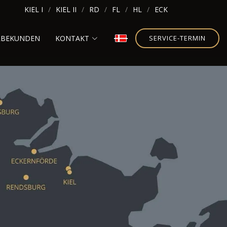
KIEL I
KIEL II
RD
FL
HL
ECK
RBEKUNDEN
KONTAKT
SERVICE-TERMIN