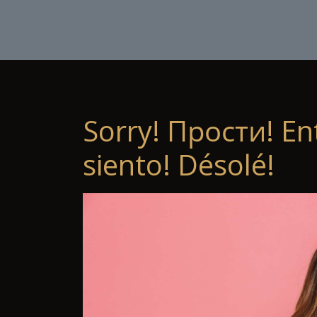
Sorry! Прости! En
siento! Désolé!