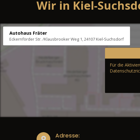
Wir in Kiel-Suchsd
Autohaus Fräter
Eckernförder Str. /Klausbrooker Weg 1, 24107 Kiel-Suchsdorf
Für die Aktivi
Datenschutzric
Adresse: