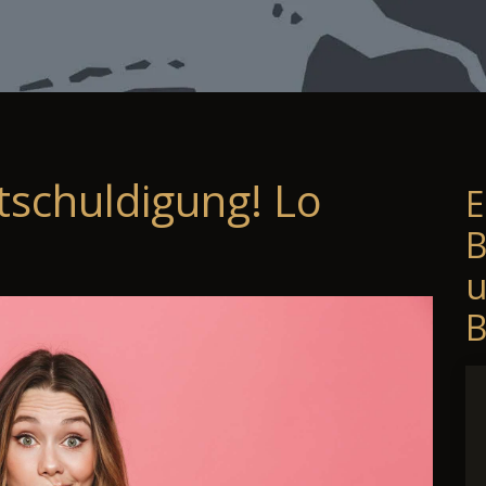
tschuldigung! Lo
E
B
B