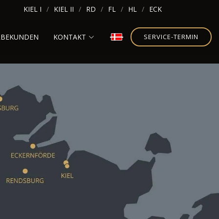
KIEL I
KIEL II
RD
FL
HL
ECK
RBEKUNDEN
KONTAKT
SERVICE-TERMIN