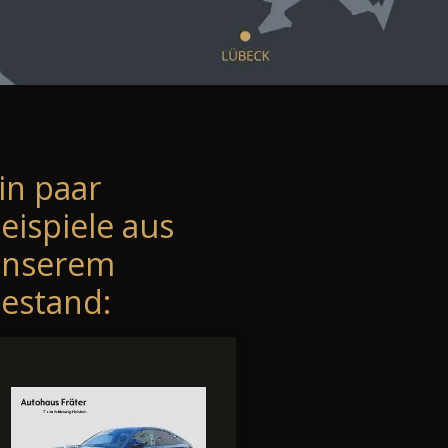
in paar
eispiele aus
unserem
estand: