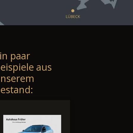
in paar
eispiele aus
unserem
estand: