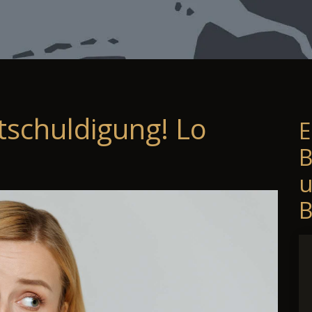
tschuldigung! Lo
E
B
B