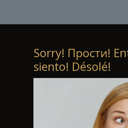
Sorry! Прости! En
siento! Désolé!