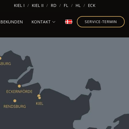
KIEL I
KIEL II
RD
FL
HL
ECK
RBEKUNDEN
KONTAKT
SERVICE-TERMIN