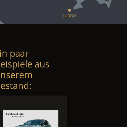
in paar
eispiele aus
unserem
estand: