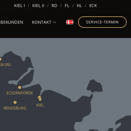
KIEL I
KIEL II
RD
FL
HL
ECK
RBEKUNDEN
KONTAKT
SERVICE-TERMIN