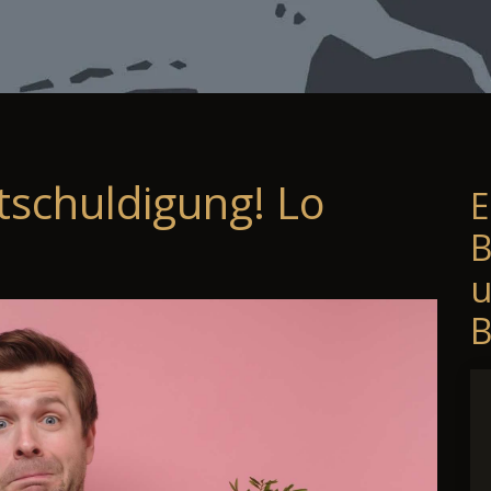
tschuldigung! Lo
E
B
B