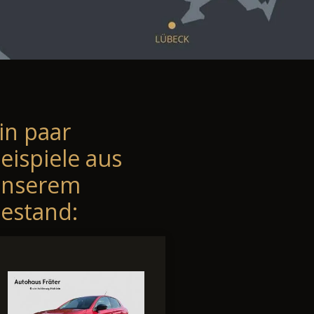
in paar
eispiele aus
unserem
estand: