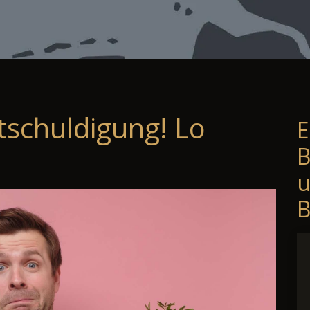
tschuldigung! Lo
E
B
B