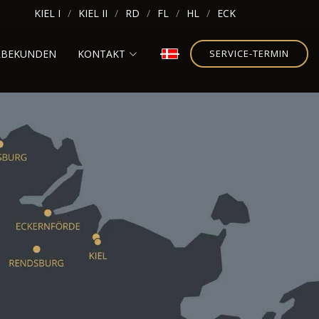
KIEL I
KIEL II
RD
FL
HL
ECK
RBEKUNDEN
KONTAKT
SERVICE-TERMIN