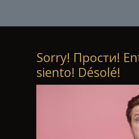
Sorry! Прости! En
siento! Désolé!