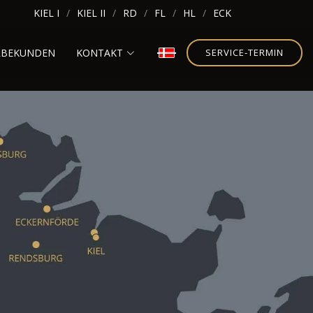
KIEL I
KIEL II
RD
FL
HL
ECK
RBEKUNDEN
KONTAKT
SERVICE-TERMIN