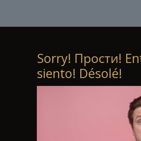
Sorry! Прости! En
siento! Désolé!