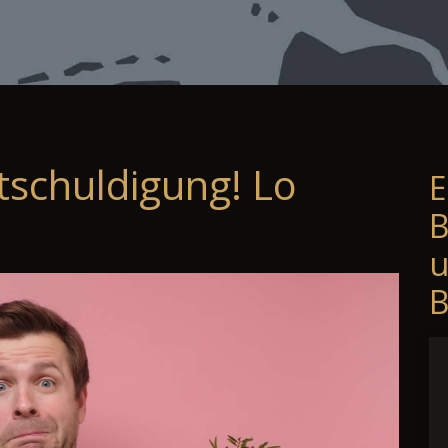
tschuldigung! Lo
E
B
B