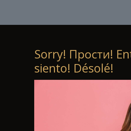
Sorry! Прости! En
siento! Désolé!