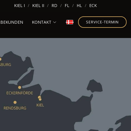
KIEL I
KIEL II
RD
FL
HL
ECK
RBEKUNDEN
KONTAKT
SERVICE-TERMIN