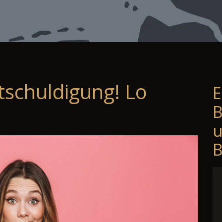
tschuldigung! Lo
E
B
B