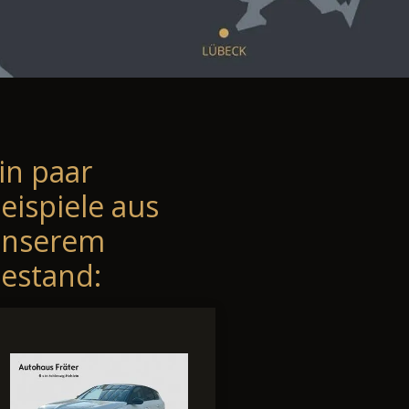
in paar
eispiele aus
unserem
estand: