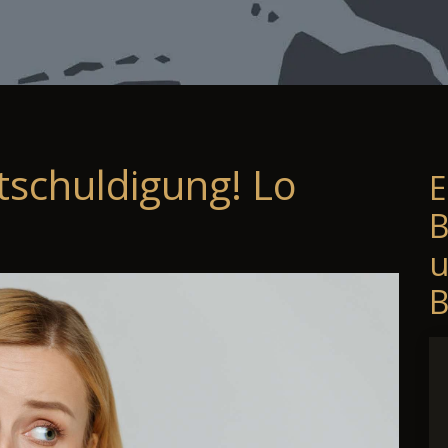
tschuldigung! Lo
E
B
B