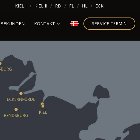
KIEL I
KIEL II
RD
FL
HL
ECK
RBEKUNDEN
KONTAKT
SERVICE-TERMIN