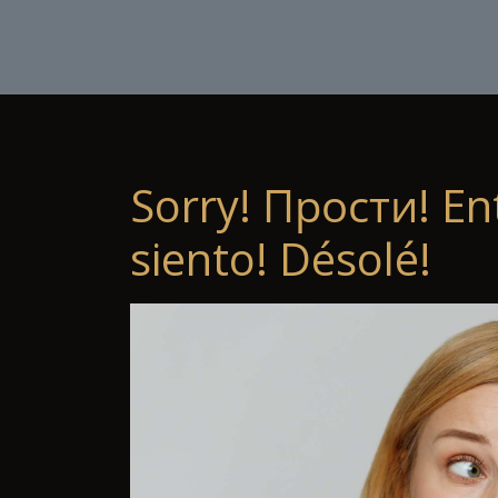
Sorry! Прости! En
siento! Désolé!