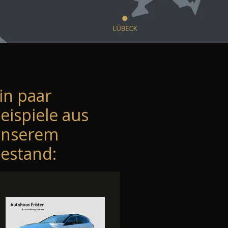
in paar
eispiele aus
unserem
estand: