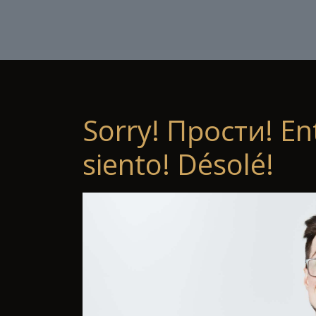
Sorry! Прости! En
siento! Désolé!