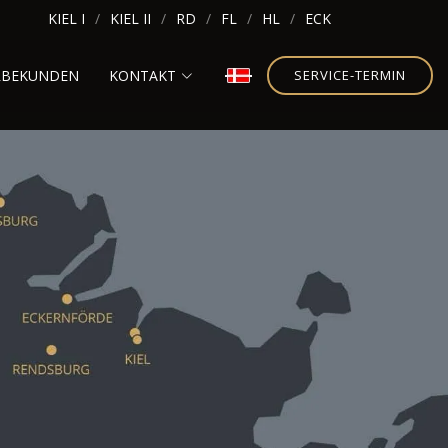
KIEL I
KIEL II
RD
FL
HL
ECK
RBEKUNDEN
KONTAKT
SERVICE-TERMIN