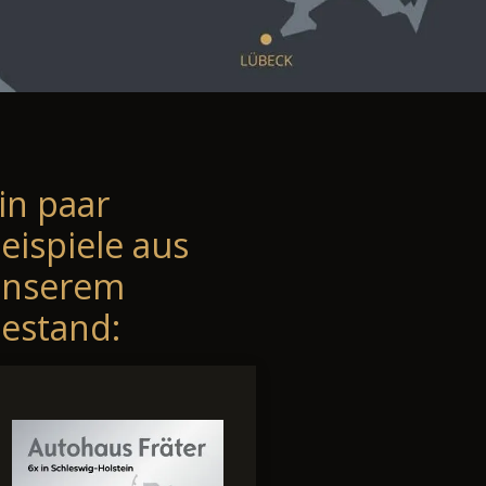
in paar
eispiele aus
unserem
estand: