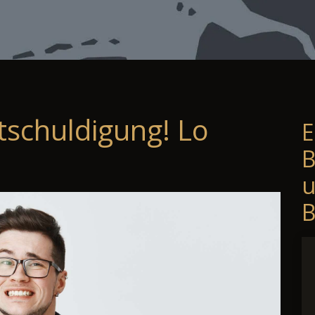
tschuldigung! Lo
E
B
B