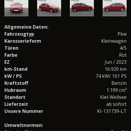
Allgemeine Daten:
Fahrzeugtyp
Pkw
Karosserieform
Kleinwagen
Türen
4/5
Farbe
Rot
EZ
Jun / 2023
km-Stand
16.920 km
kW / PS
74 kW/ 101 PS
Kraftstoff
Benzin
Hubraum
1.199 cm³
Standort
Kiel-Wellsee
Lieferzeit
ab sofort
Unsere Nummer
KI-131739-LT
Umweltnormen: