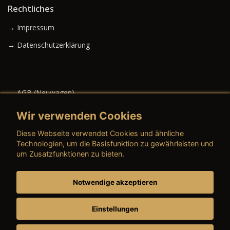
Rechtliches
→ Impressum
→ Datenschutzerklärung
→ AGB (Neuwagen)
→ AGB (Gebrauchtwagen)
Wir verwenden Cookies
Diese Webseite verwendet Cookies und ähnliche
Technologien, um die Basisfunktion zu gewährleisten und
um Zusatzfunktionen zu bieten.
→ AGB (Teile & Zubehör)
→ AGB (Dienstleistungen)
Notwendige akzeptieren
→ Preisschild
Einstellungen