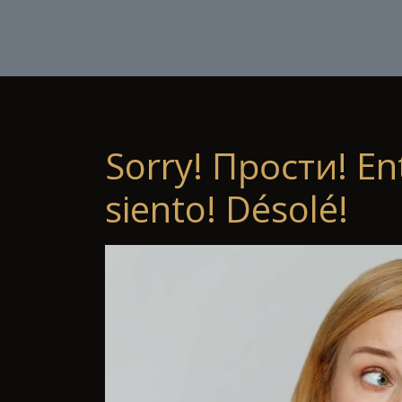
Sorry! Прости! En
siento! Désolé!