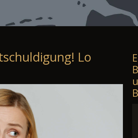
tschuldigung! Lo
E
B
B