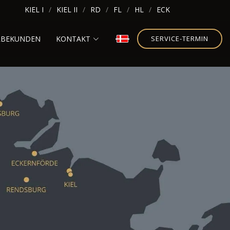
KIEL I
KIEL II
RD
FL
HL
ECK
RBEKUNDEN
KONTAKT
SERVICE-TERMIN