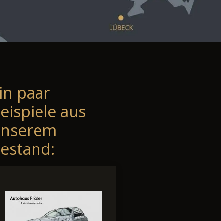
in paar
eispiele aus
unserem
estand: