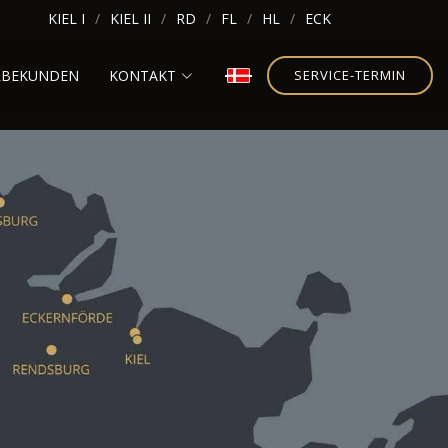
KIEL I
KIEL II
RD
FL
HL
ECK
RBEKUNDEN
KONTAKT
SERVICE-TERMIN