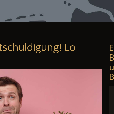
tschuldigung! Lo
E
B
B