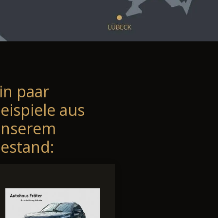
in paar
eispiele aus
unserem
estand: