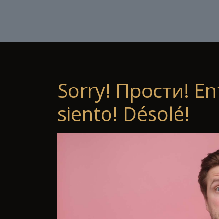
Sorry! Прости! En
siento! Désolé!