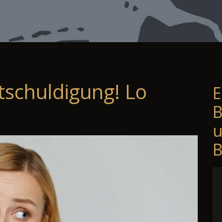
tschuldigung! Lo
E
B
B