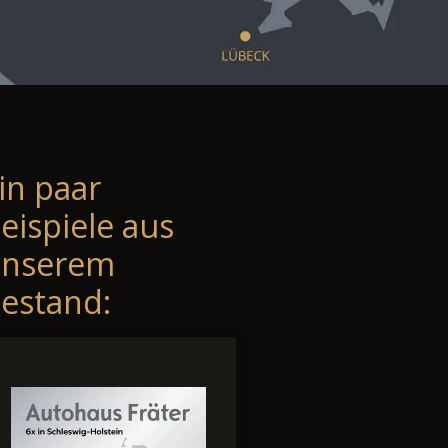
in paar
eispiele aus
unserem
estand: