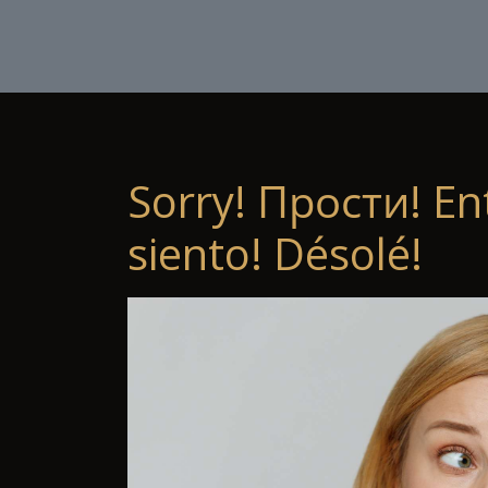
Sorry! Прости! En
siento! Désolé!