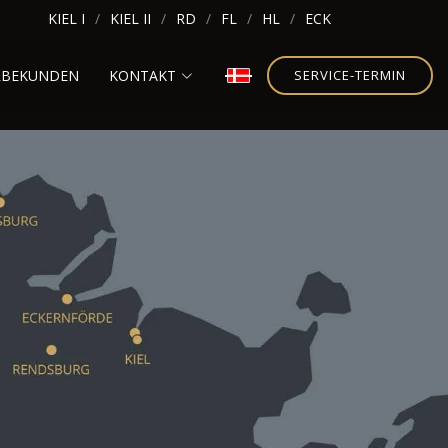
KIEL I
KIEL II
RD
FL
HL
ECK
RBEKUNDEN
KONTAKT
SERVICE-TERMIN