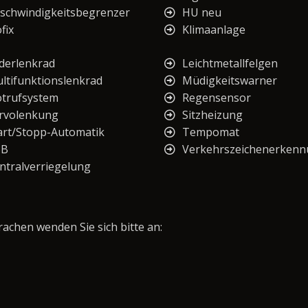
schwindigkeitsbegrenzer
HU neu
fix
Klimaanlage
derlenkrad
Leichtmetallfelgen
ltifunktionslenkrad
Müdigkeitswarner
trufsystem
Regensensor
rvolenkung
Sitzheizung
art/Stopp-Automatik
Tempomat
SB
Verkehrszeichenerken
ntralverriegelung
chen wenden Sie sich bitte an: