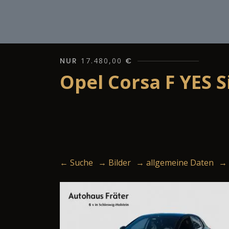
NUR
17.480,00
€
Opel Corsa F YES 
← Suche
→ Bilder
→ allgemeine Daten
→ 