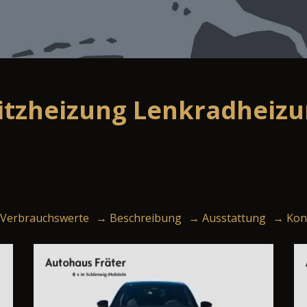
Sitzheizung Lenkradheizu
Verbrauchswerte
→ Beschreibung
→ Ausstattung
→ Kon