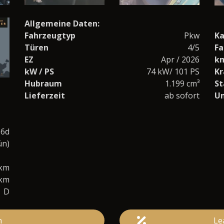
Allgemeine Daten:
Fahrzeugtyp
Pkw
Ka
Türen
4/5
Fa
EZ
Apr / 2026
k
kW / PS
74 kW/ 101 PS
Kr
Hubraum
1.199 cm³
St
Lieferzeit
ab sofort
U
o6d
ün)
0km
/km
D
n
Le