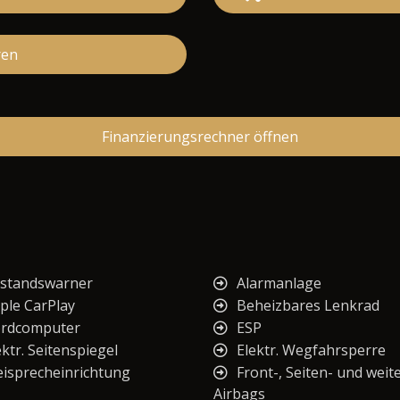
ren
Finanzierungsrechner öffnen
standswarner
Alarmanlage
ple CarPlay
Beheizbares Lenkrad
rdcomputer
ESP
ektr. Seitenspiegel
Elektr. Wegfahrsperre
eisprecheinrichtung
Front-, Seiten- und weit
Airbags