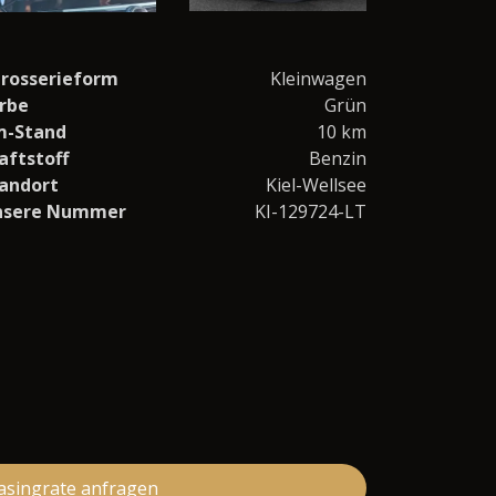
rosserieform
Kleinwagen
rbe
Grün
m-Stand
10 km
aftstoff
Benzin
andort
Kiel-Wellsee
nsere Nummer
KI-129724-LT
asingrate anfragen