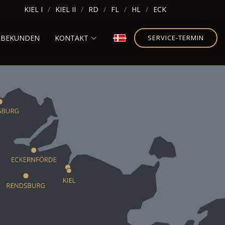
KIEL I
KIEL II
RD
FL
HL
ECK
RBEKUNDEN
KONTAKT
SERVICE-TERMIN