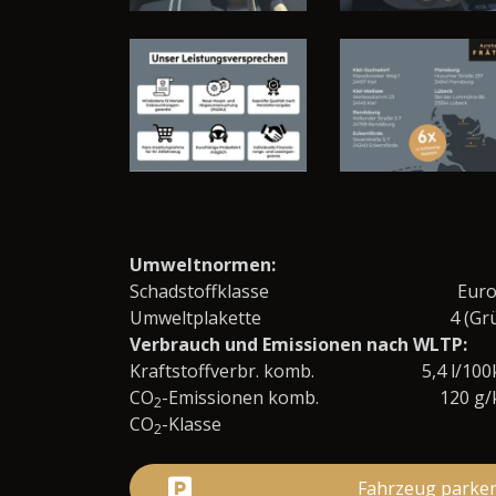
Umweltnormen:
Schadstoffklasse
Eur
Umweltplakette
4 (Gr
Verbrauch und Emissionen nach WLTP:
Kraftstoffverbr. komb.
5,4 l/10
CO
-Emissionen komb.
120 g
2
CO
-Klasse
2
Fahrzeug parke