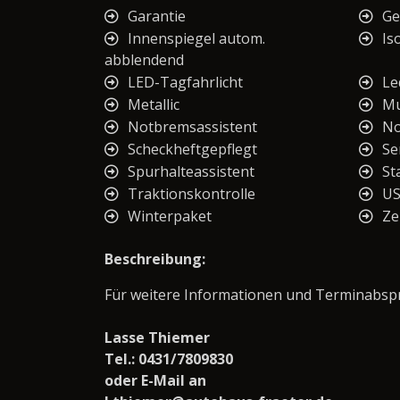
Garantie
Ge
Innenspiegel autom.
Iso
abblendend
LED-Tagfahrlicht
Le
Metallic
Mu
Notbremsassistent
No
Scheckheftgepflegt
Se
Spurhalteassistent
St
Traktionskontrolle
U
Winterpaket
Ze
Beschreibung:
Für weitere Informationen und Terminabspra
Lasse Thiemer
Tel.: 0431/7809830
oder E-Mail an