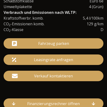
Schadstoffklasse
Euro 6e
Umweltplakette
4 (Grün)
Verbrauch und Emissionen nach WLTP:
Kraftstoffverbr. komb.
5,4 l/100km
CO
-Emissionen komb.
129 g/km
2
CO
-Klasse
D
2
Fahrzeug parken
Leasingrate anfragen
Verkauf kontaktieren
Finanzierungsrechner öffnen