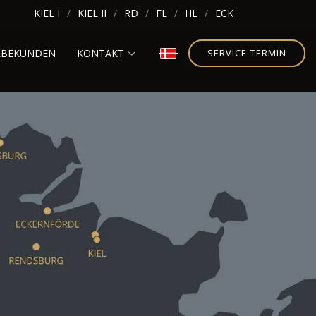
KIEL I
KIEL II
RD
FL
HL
ECK
RBEKUNDEN
KONTAKT
SERVICE-TERMIN