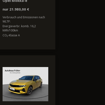
Opel Mokka-e
nur 21.980,00 €
Verbrauch und Emissionen nach
WLTP:
Energieverbr. komb. 16,2
kWh/100km
CO
-Klasse A
2