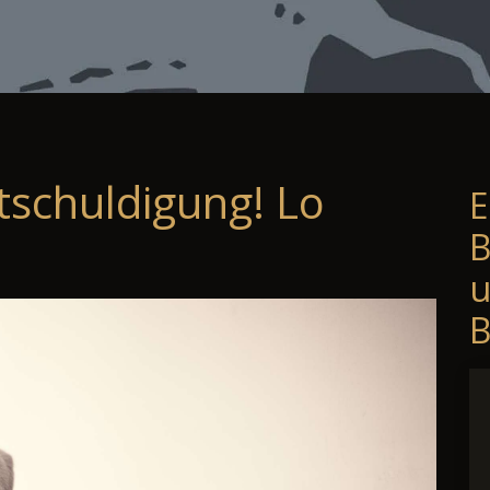
tschuldigung! Lo
E
B
B