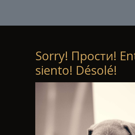
Sorry! Прости! En
siento! Désolé!