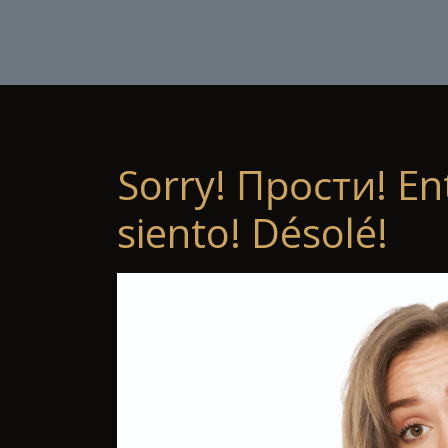
Sorry! Прости! En
siento! Désolé!