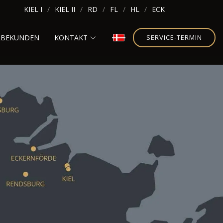
KIEL I
KIEL II
RD
FL
HL
ECK
RBEKUNDEN
KONTAKT
SERVICE-TERMIN