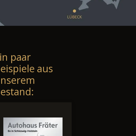
in paar
eispiele aus
unserem
estand: