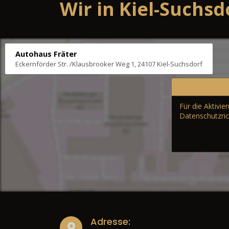
Wir in Kiel-Suchsd
Autohaus Fräter
Eckernförder Str. /Klausbrooker Weg 1, 24107 Kiel-Suchsdorf
Für die Aktivi
Datenschutzric
Adresse: