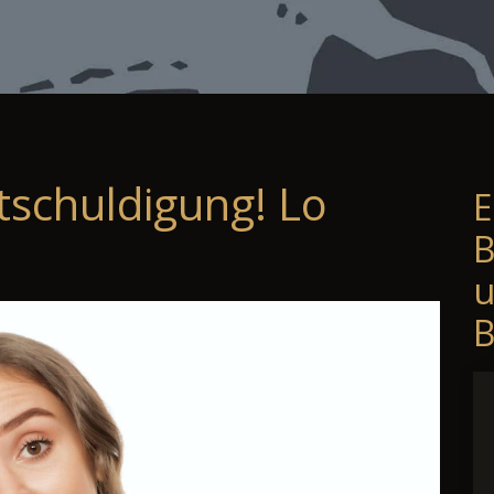
tschuldigung! Lo
E
B
B