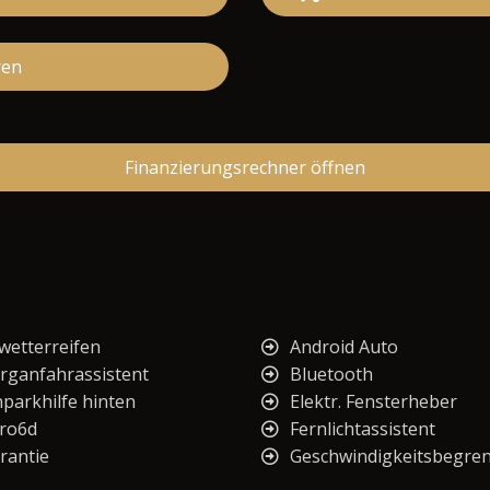
ren
Finanzierungsrechner öffnen
lwetterreifen
Android Auto
rganfahrassistent
Bluetooth
nparkhilfe hinten
Elektr. Fensterheber
ro6d
Fernlichtassistent
rantie
Geschwindigkeitsbegre