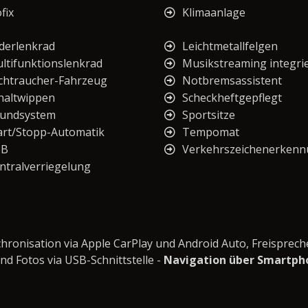
fix
Klimaanlage
derlenkrad
Leichtmetallfelgen
ltifunktionslenkrad
Musikstreaming integri
chtraucher-Fahrzeug
Notbremsassistent
haltwippen
Scheckheftgepflegt
undsystem
Sportsitze
art/Stopp-Automatik
Tempomat
SB
Verkehrszeichenerken
ntralverriegelung
ronisation via Apple CarPlay und Android Auto, Freisprech
und Fotos via USB-Schnittstelle -
Navigation über Smartpho