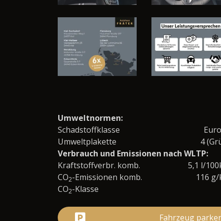
Umweltnormen:
Schadstoffklasse
Eur
Umweltplakette
4 (Gr
Verbrauch und Emissionen nach WLTP:
Kraftstoffverbr. komb.
5,1 l/10
CO
-Emissionen komb.
116 g
2
CO
-Klasse
2
Fahrzeug parke