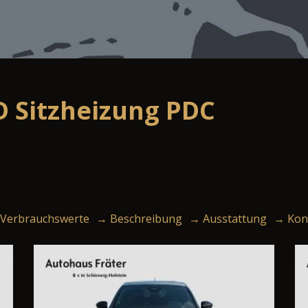
D Sitzheizung PDC
Verbrauchswerte
→ Beschreibung
→ Ausstattung
→ Kon