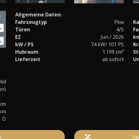
Allgemeine Daten:
Fahrzeugtyp
Pkw
Ka
Türen
4/5
Fa
EZ
Jun / 2026
k
kW / PS
74 kW/ 101 PS
Kr
Hubraum
1.199 cm³
St
Lieferzeit
ab sofort
U
o6d
ün)
0km
/km
D
n
Le