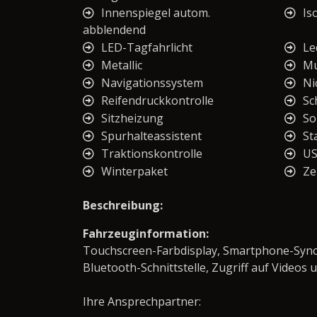
Innenspiegel autom.
Iso
abblendend
LED-Tagfahrlicht
Le
Metallic
Mu
Navigationssystem
Ni
Reifendruckkontrolle
Sc
Sitzheizung
So
Spurhalteassistent
St
Traktionskontrolle
U
Winterpaket
Ze
Beschreibung:
Fahrzeuginformation:
Touchscreen-Farbdisplay, Smartphone-Synch
Bluetooth-Schnittstelle, Zugriff auf Videos 
Ihre Ansprechpartner: