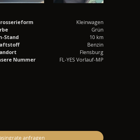
rosserieform
Kleinwagen
rbe
Grün
m-Stand
10 km
aftstoff
Benzin
andort
Flensburg
nsere Nummer
FL-YES Vorlauf-MP
asingrate anfragen