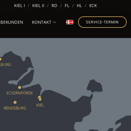
KIEL I
KIEL II
RD
FL
HL
ECK
RBEKUNDEN
KONTAKT
SERVICE-TERMIN