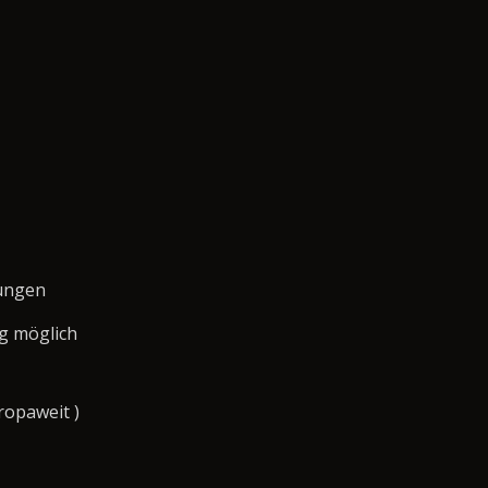
tungen
g möglich
ropaweit )