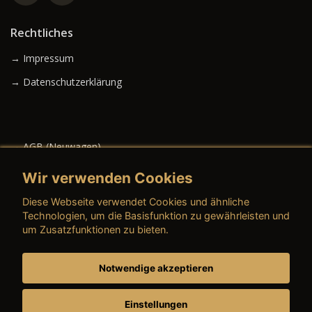
Rechtliches
→ Impressum
→ Datenschutzerklärung
→ AGB (Neuwagen)
→ AGB (Gebrauchtwagen)
Wir verwenden Cookies
Diese Webseite verwendet Cookies und ähnliche
Technologien, um die Basisfunktion zu gewährleisten und
um Zusatzfunktionen zu bieten.
→ AGB (Teile & Zubehör)
→ AGB (Dienstleistungen)
Notwendige akzeptieren
→ Preisschild
Einstellungen