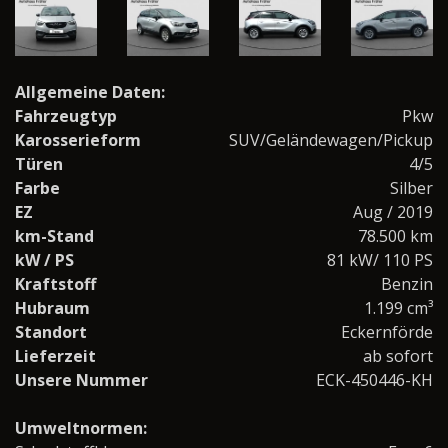
Allgemeine Daten:
Fahrzeugtyp
Pkw
Karosserieform
SUV/Geländewagen/Pickup
Türen
4/5
Farbe
Silber
EZ
Aug / 2019
km-Stand
78.500 km
kW / PS
81 kW/ 110 PS
Kraftstoff
Benzin
Hubraum
1.199 cm³
Standort
Eckernförde
Lieferzeit
ab sofort
Unsere Nummer
ECK-450446-KH
Umweltnormen: