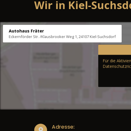
Wir in Kiel-Suchsd
Autohaus Fräter
Eckernförder Str. /Klausbrooker Weg 1, 24107 Kiel-Suchsdorf
Für die Aktivi
Datenschutzric
Adresse: