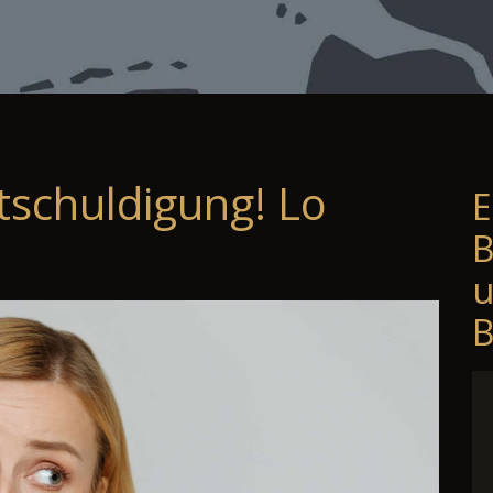
tschuldigung! Lo
E
B
B