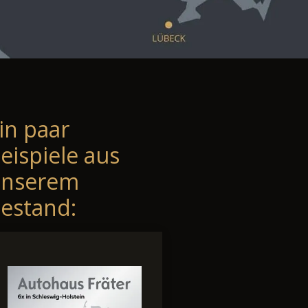
in paar
eispiele aus
unserem
estand: