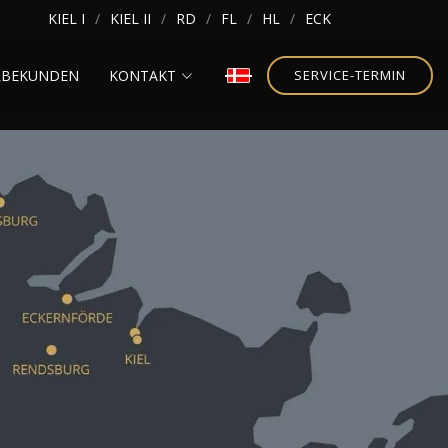
KIEL I
KIEL II
RD
FL
HL
ECK
RBEKUNDEN
KONTAKT
SERVICE-TERMIN