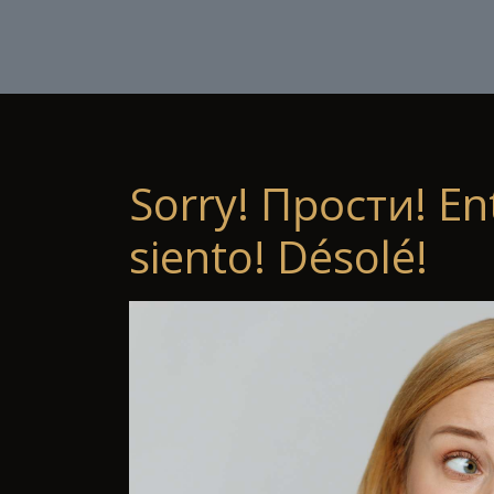
Sorry! Прости! En
siento! Désolé!