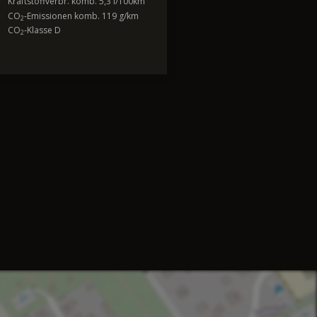
Kraftstoffverbr. komb. 5,3 l/100km
CO
-Emissionen komb. 119 g/km
2
CO
-Klasse D
2