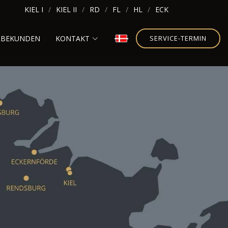
KIEL I
KIEL II
RD
FL
HL
ECK
RBEKUNDEN
KONTAKT
SERVICE-TERMIN