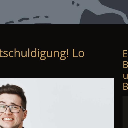
tschuldigung! Lo
E
B
B