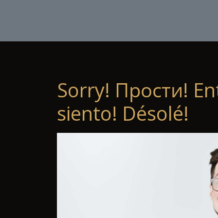
Sorry! Прости! En
siento! Désolé!