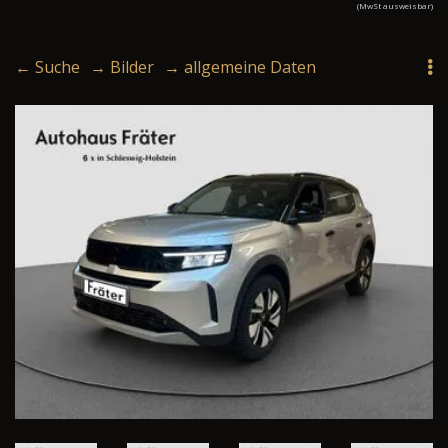
(MwSt ausweisbar)
← Suche
→ Bilder
→ allgemeine Daten