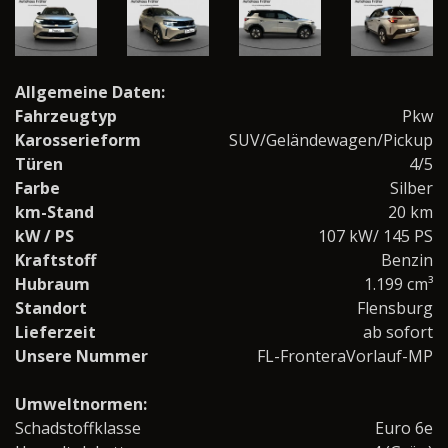
Allgemeine Daten:
Fahrzeugtyp
Pkw
Karosserieform
SUV/Geländewagen/Pickup
Türen
4/5
Farbe
Silber
km-Stand
20 km
kW / PS
107 kW/ 145 PS
Kraftstoff
Benzin
Hubraum
1.199 cm³
Standort
Flensburg
Lieferzeit
ab sofort
Unsere Nummer
FL-FronteraVorlauf-MP
Umweltnormen:
Schadstoffklasse
Euro 6e