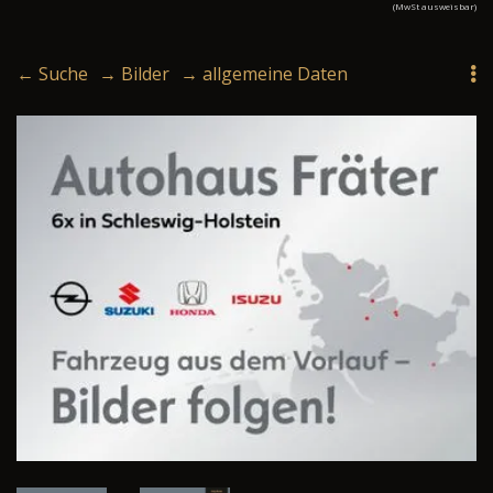
(MwSt ausweisbar)
← Suche
→ Bilder
→ allgemeine Daten