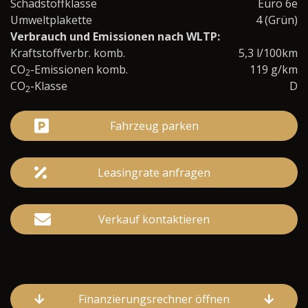
Schadstoffklasse
Euro 6e
Umweltplakette
4 (Grün)
Verbrauch und Emissionen nach WLTP:
Kraftstoffverbr. komb.
5,3 l/100km
CO
-Emissionen komb.
119 g/km
2
CO
-Klasse
D
2
Fahrzeug parken
Leasingrate anfragen
Verkauf kontaktieren
Finanzierungsrechner öffnen