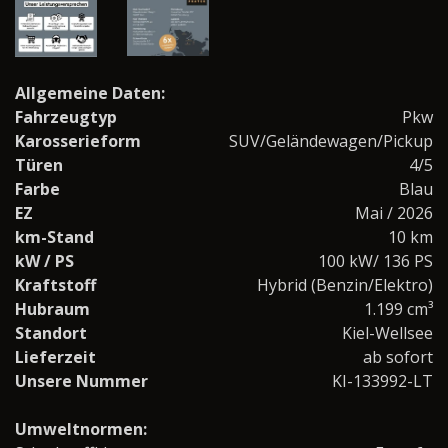
Allgemeine Daten:
Fahrzeugtyp
Pkw
Karosserieform
SUV/Geländewagen/Pickup
Türen
4/5
Farbe
Blau
EZ
Mai / 2026
km-Stand
10 km
kW / PS
100 kW/ 136 PS
Kraftstoff
Hybrid (Benzin/Elektro)
Hubraum
1.199 cm³
Standort
Kiel-Wellsee
Lieferzeit
ab sofort
Unsere Nummer
KI-133992-LT
Umweltnormen: