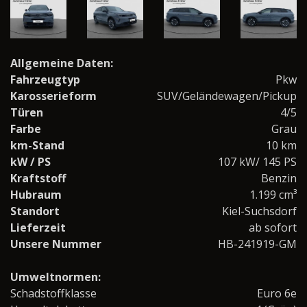
Allgemeine Daten:
Fahrzeugtyp
Pkw
Karosserieform
SUV/Geländewagen/Pickup
Türen
4/5
Farbe
Grau
km-Stand
10 km
kW / PS
107 kW/ 145 PS
Kraftstoff
Benzin
Hubraum
1.199 cm³
Standort
Kiel-Suchsdorf
Lieferzeit
ab sofort
Unsere Nummer
HB-241919-GM
Umweltnormen:
Schadstoffklasse
Euro 6e