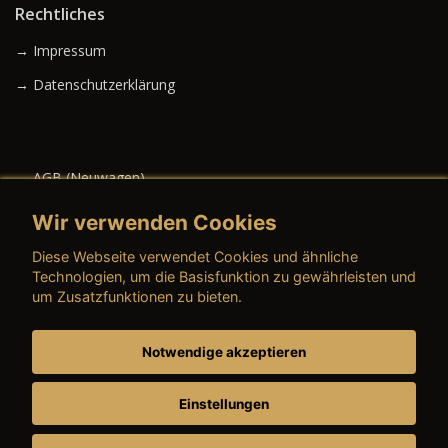
Rechtliches
→ Impressum
→ Datenschutzerklärung
→ AGB (Neuwagen)
→ AGB (Gebrauchtwagen)
Wir verwenden Cookies
Diese Webseite verwendet Cookies und ähnliche
Technologien, um die Basisfunktion zu gewährleisten und
um Zusatzfunktionen zu bieten.
→ AGB (Teile & Zubehör)
→ AGB (Dienstleistungen)
Notwendige akzeptieren
→ Preisschild
Einstellungen