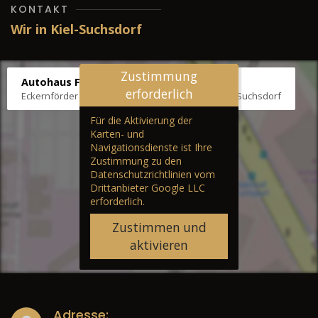
KONTAKT
Wir in Kiel-Suchsdorf
Zustimmung
Autohaus Fräter
erforderlich
Eckernförder Str. /Klausbrooker Weg 1, 24107 Kiel-Suchsdorf
Für die Aktivierung der
Karten- und
Navigationsdienste ist Ihre
Zustimmung zu den
Datenschutzrichtlinien vom
Drittanbieter Google LLC
erforderlich.
Zustimmen und
aktivieren
Adresse: