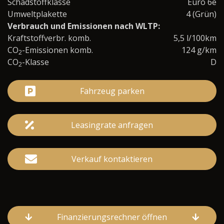
Schadstoffklasse
Euro 6e
Umweltplakette
4 (Grün)
Verbrauch und Emissionen nach WLTP:
Kraftstoffverbr. komb.
5,5 l/100km
CO
-Emissionen komb.
124 g/km
2
CO
-Klasse
D
2
Fahrzeug parken
Leasingrate anfragen
Verkauf kontaktieren
Finanzierungsrechner öffnen