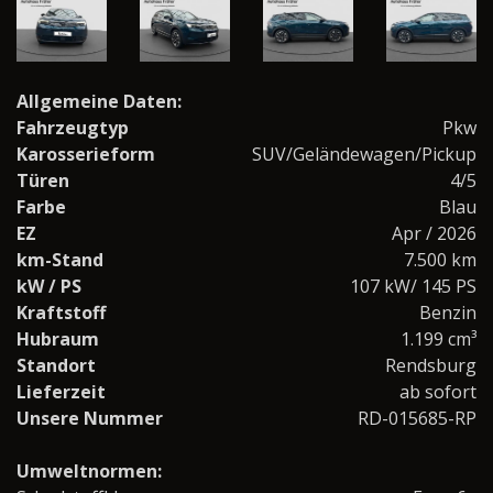
Allgemeine Daten:
Fahrzeugtyp
Pkw
Karosserieform
SUV/Geländewagen/Pickup
Türen
4/5
Farbe
Blau
EZ
Apr / 2026
km-Stand
7.500 km
kW / PS
107 kW/ 145 PS
Kraftstoff
Benzin
Hubraum
1.199 cm³
Standort
Rendsburg
Lieferzeit
ab sofort
Unsere Nummer
RD-015685-RP
Umweltnormen: