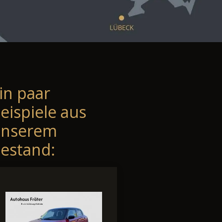
in paar
eispiele aus
unserem
estand: