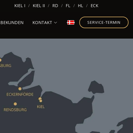
KIEL I
KIEL II
RD
FL
HL
ECK
RBEKUNDEN
KONTAKT
SERVICE-TERMIN