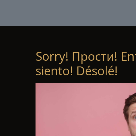
Sorry! Прости! En
siento! Désolé!