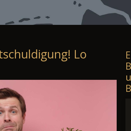
tschuldigung! Lo
E
B
B