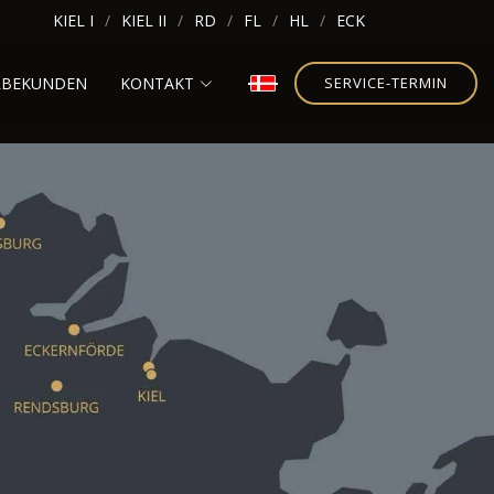
KIEL I
KIEL II
RD
FL
HL
ECK
RBEKUNDEN
KONTAKT
SERVICE-TERMIN