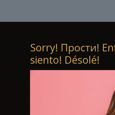
Sorry! Прости! En
siento! Désolé!