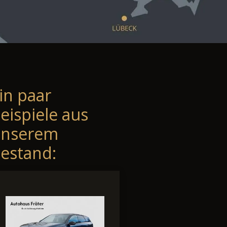
in paar
eispiele aus
unserem
estand: