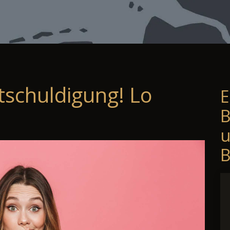
tschuldigung! Lo
E
B
B