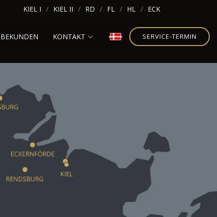
KIEL I
KIEL II
RD
FL
HL
ECK
RBEKUNDEN
KONTAKT
SERVICE-TERMIN