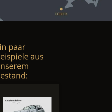
in paar
eispiele aus
unserem
estand: