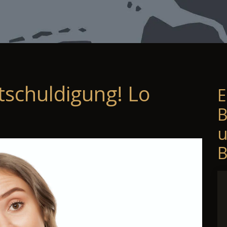
tschuldigung! Lo
E
B
B