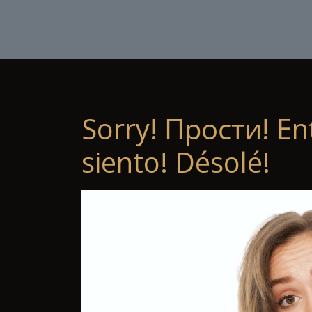
Sorry! Прости! En
siento! Désolé!