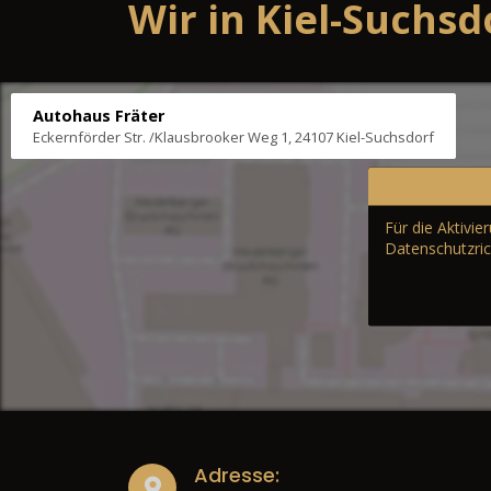
Wir in Kiel-Suchsd
Autohaus Fräter
Eckernförder Str. /Klausbrooker Weg 1, 24107 Kiel-Suchsdorf
Für die Aktivi
Datenschutzric
Adresse: