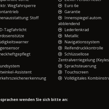
ektr. Wegfahrsperre
Euro 6e
ontantrieb
Garantie
nenausstattung: Stoff
Innenspiegel autom.
abblendend
D-Tagfahrlicht
Lederlenkrad
rdosenstütze
Metallic
digkeitswarner
Navigationssystem
gensensor
Reifendruckkontrolle
heckheftgepflegt
Schlüssellose
Zentralverriegelung (Keyles
undsystem
Sprachsteuerung
twinkel-Assistent
Touchscreen
rkehrszeichenerkennung
Volldigitales Kombiinst
prachen wenden Sie sich bitte an: