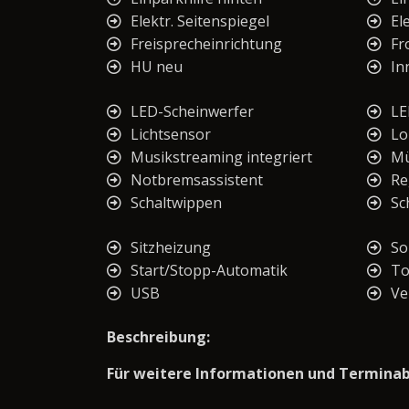
Elektr. Seitenspiegel
El
Freisprecheinrichtung
Fr
HU neu
In
LED-Scheinwerfer
LE
Lichtsensor
Lo
Musikstreaming integriert
Mü
Notbremsassistent
Re
Schaltwippen
Sc
Sitzheizung
So
Start/Stopp-Automatik
To
USB
Ve
Beschreibung:
Für weitere Informationen und Terminabs