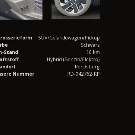
rosserieform
SUV/Geländewagen/Pickup
rbe
Schwarz
m-Stand
10 km
aftstoff
Hybrid (Benzin/Elektro)
andort
Rendsburg
nsere Nummer
RD-042762-RP