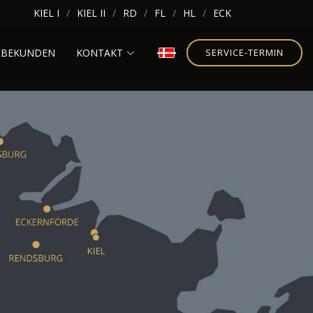
KIEL I
KIEL II
RD
FL
HL
ECK
RBEKUNDEN
KONTAKT
SERVICE-TERMIN