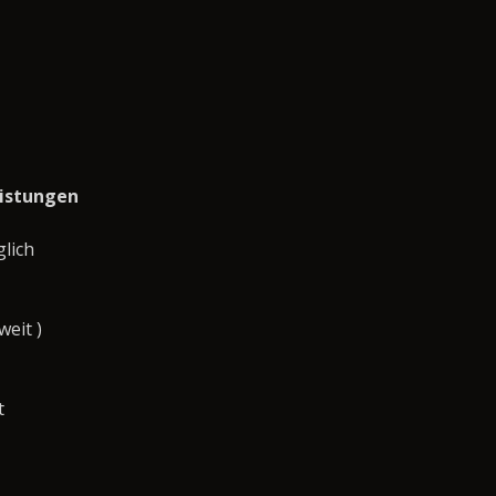
eistungen
lich
eit )
t