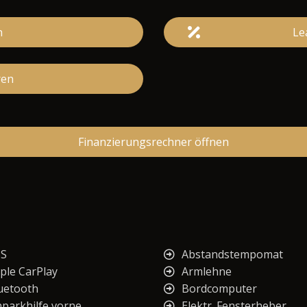
n
Le
ren
Finanzierungsrechner öffnen
S
Abstandstempomat
ple CarPlay
Armlehne
uetooth
Bordcomputer
nparkhilfe vorne
Elektr. Fensterheber