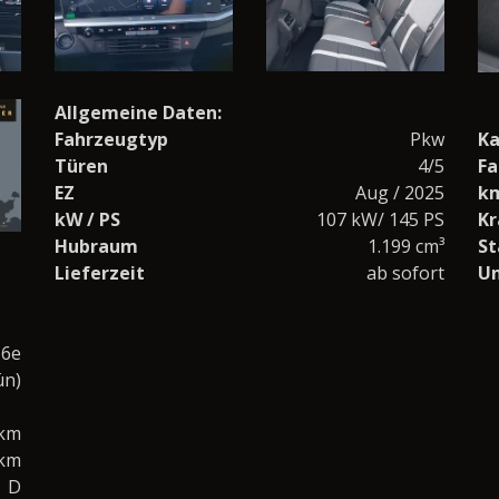
Allgemeine Daten:
Fahrzeugtyp
Pkw
Ka
Türen
4/5
Fa
EZ
Aug / 2025
k
kW / PS
107 kW/ 145 PS
Kr
Hubraum
1.199 cm³
St
Lieferzeit
ab sofort
U
 6e
ün)
0km
/km
D