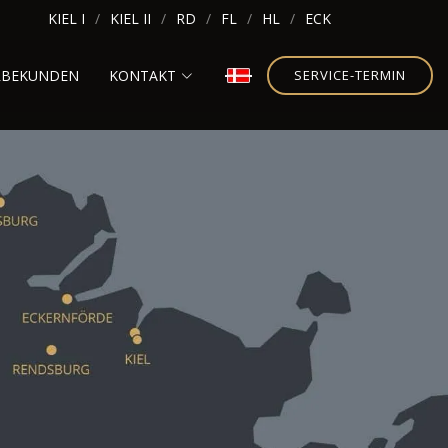
KIEL I
KIEL II
RD
FL
HL
ECK
RBEKUNDEN
KONTAKT
SERVICE-TERMIN