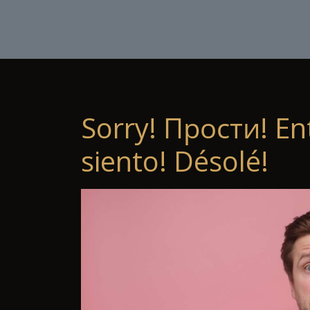
Sorry! Прости! En
siento! Désolé!