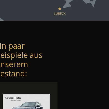
in paar
eispiele aus
unserem
estand: