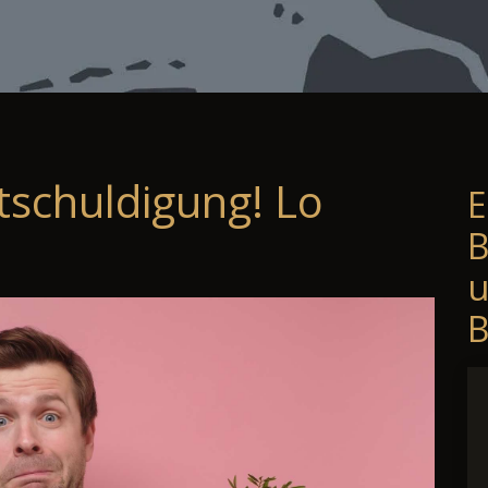
tschuldigung! Lo
E
B
B